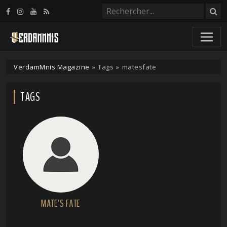
Panneau de gestion des cookies
VerdamMnis Magazine
»
Tags
»
matesfate
TAGS
MATE'S FATE