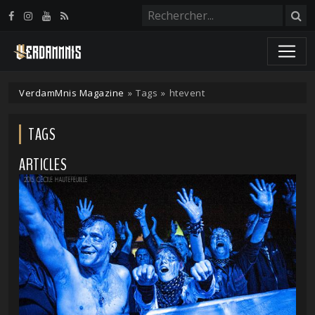
Panneau de gestion des cookies
VerdamMnis Magazine
»
Tags
»
htevent
TAGS
ARTICLES