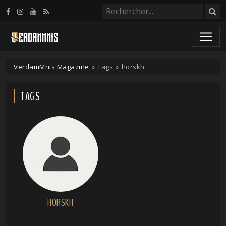
Panneau de gestion des cookies
VerdamMnis Magazine
»
Tags
»
horskh
TAGS
HORSKH