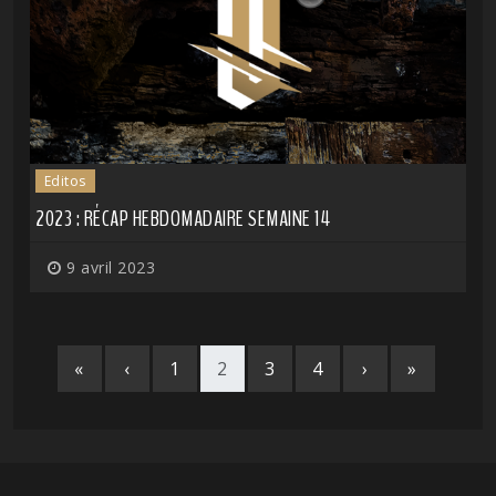
Editos
2023 : RÉCAP HEBDOMADAIRE SEMAINE 14
9 avril 2023
«
‹
1
2
3
4
›
»