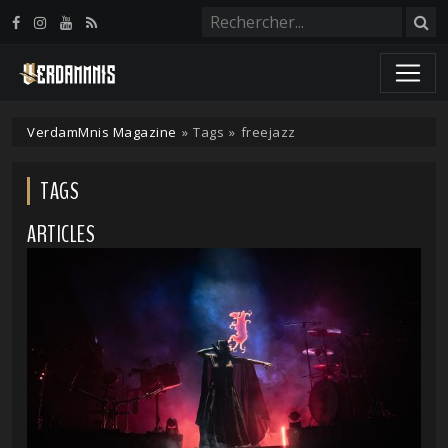
Panneau de gestion des cookies
VerdamMnis Magazine
»
Tags
»
freejazz
TAGS
ARTICLES