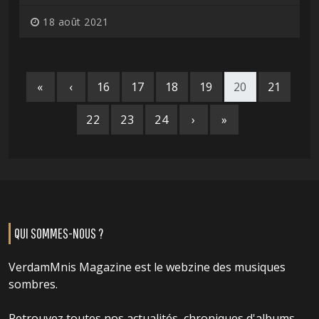
18 août 2021
«
‹
16
17
18
19
20
21
22
23
24
›
»
QUI SOMMES-NOUS ?
VerdamMnis Magazine est le webzine des musiques
sombres.
Retrouvez toutes nos actualités, chroniques d'albums,