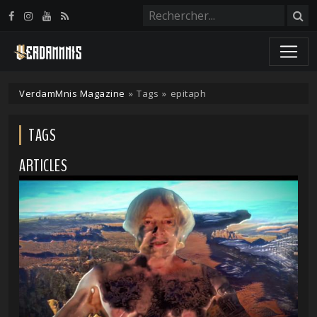
Panneau de gestion des cookies
VerdamMnis Magazine
»
Tags
»
epitaph
TAGS
ARTICLES