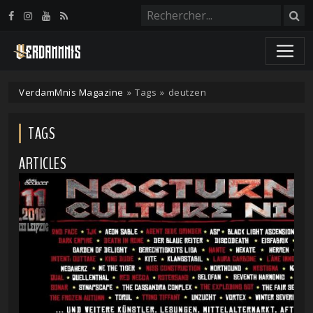
Panneau de gestion des cookies
VerdamMnis Magazine
»
Tags
»
deutzen
TAGS
ARTICLES