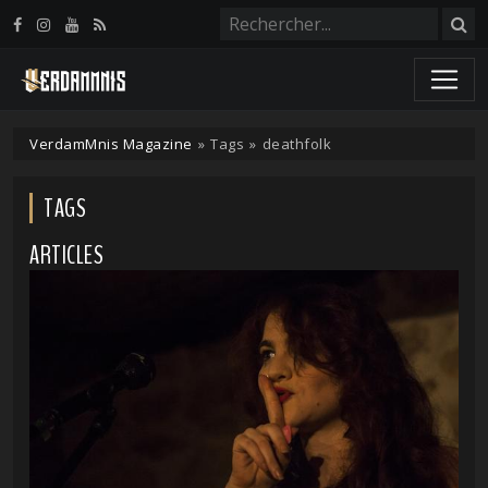
Panneau de gestion des cookies
VerdamMnis Magazine
»
Tags
»
deathfolk
TAGS
ARTICLES