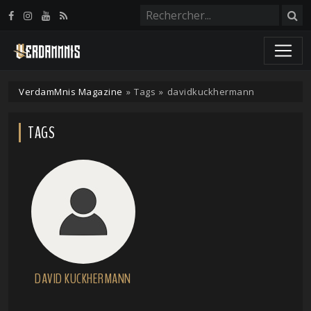
Panneau de gestion des cookies
VerdamMnis Magazine
»
Tags
»
davidkuckhermann
TAGS
DAVID KUCKHERMANN