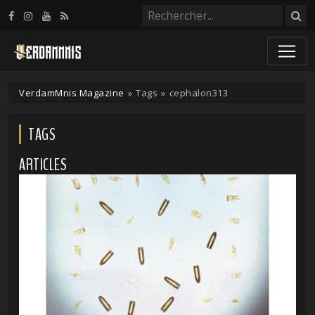
Panneau de gestion des cookies
VerdamMnis Magazine
»
Tags
»
cephalon313
TAGS
ARTICLES