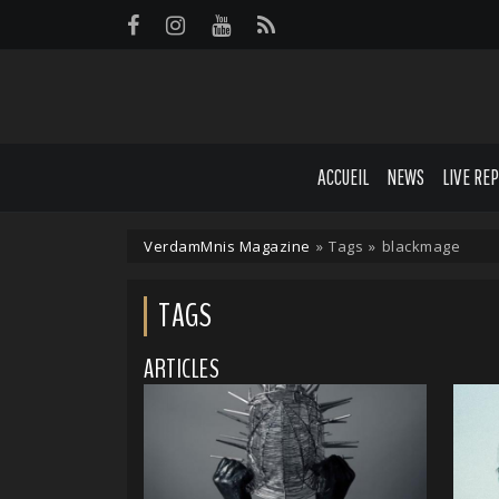
Panneau de gestion des cookies
ACCUEIL
NEWS
LIVE RE
VerdamMnis Magazine
»
Tags
»
blackmage
TAGS
ARTICLES