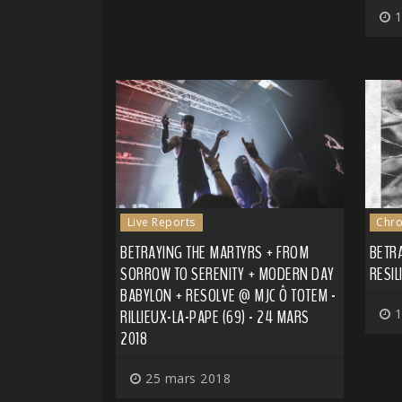
1
Live Reports
Chro
BETRAYING THE MARTYRS + FROM
BETRA
SORROW TO SERENITY + MODERN DAY
RESIL
BABYLON + RESOLVE @ MJC Ô TOTEM -
RILLIEUX-LA-PAPE (69) - 24 MARS
1
2018
25 mars 2018