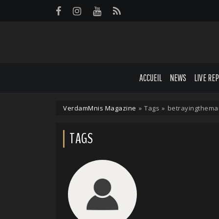
Panneau de gestion des cookies
ACCUEIL
NEWS
LIVE RE
VerdamMnis Magazine
»
Tags
»
betrayingthema
TAGS