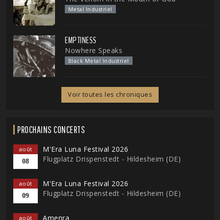
Metal Industriel
EMPTINESS
Nowhere Speaks
Black Metal Industriel
Voir toutes les chroniques
PROCHAINS CONCERTS
M'Era Luna Festival 2026
août
Flugplatz Drispenstedt - Hildesheim (DE)
08
M'Era Luna Festival 2026
août
Flugplatz Drispenstedt - Hildesheim (DE)
09
Amenra
août