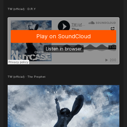
TW (official)
·
D.R.Y
TW (official)
·
The Prophet