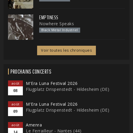
EMPTINESS
Nowhere Speaks
Black Metal Industriel
Voir toutes les chroniques
PROCHAINS CONCERTS
M'Era Luna Festival 2026
août
Flugplatz Drispenstedt - Hildesheim (DE)
08
M'Era Luna Festival 2026
août
Flugplatz Drispenstedt - Hildesheim (DE)
09
Amenra
août
Le Ferrailleur - Nantes (44)
14