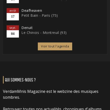
Deafheaven
août
Petit Bain - Paris (75)
17
Denuit
sept.
Le Chinois - Montreuil (93)
04
Voir tout l'agenda
QUI SOMMES-NOUS ?
VerdamMnis Magazine est le webzine des musiques
sombres.
Retrouvez toutes nos actualités, chroniques d'albums,