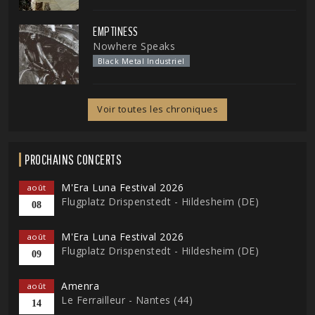
EMPTINESS
Nowhere Speaks
Black Metal Industriel
Voir toutes les chroniques
PROCHAINS CONCERTS
M'Era Luna Festival 2026
août
Flugplatz Drispenstedt - Hildesheim (DE)
08
M'Era Luna Festival 2026
août
Flugplatz Drispenstedt - Hildesheim (DE)
09
Amenra
août
Le Ferrailleur - Nantes (44)
14