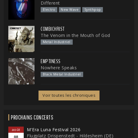
Different
Electro
New Wave
Synthpop
COMBICHRIST
The Venom in the Mouth of God
Metal Industriel
EMPTINESS
Nowhere Speaks
Black Metal Industriel
Voir toutes les chroniques
PROCHAINS CONCERTS
M'Era Luna Festival 2026
août
Flugplatz Drispenstedt - Hildesheim (DE)
08