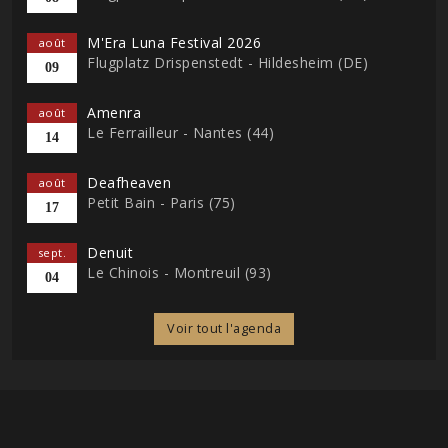
M'Era Luna Festival 2026
août
Flugplatz Drispenstedt - Hildesheim (DE)
09
Amenra
août
Le Ferrailleur - Nantes (44)
14
Deafheaven
août
Petit Bain - Paris (75)
17
Denuit
sept.
Le Chinois - Montreuil (93)
04
Voir tout l'agenda