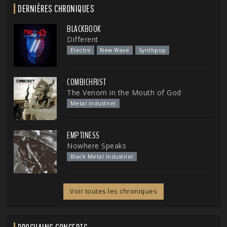
DERNIÈRES CHRONIQUES
BLACKBOOK
Different
Electro
New Wave
Synthpop
COMBICHRIST
The Venom in the Mouth of God
Metal Industriel
EMPTINESS
Nowhere Speaks
Black Metal Industriel
Voir toutes les chroniques