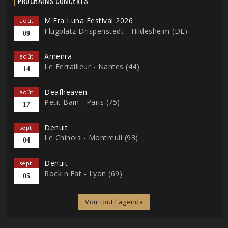
PROCHAINS CONCERTS
M'Era Luna Festival 2026
août
Flugplatz Drispenstedt - Hildesheim (DE)
09
Amenra
août
Le Ferrailleur - Nantes (44)
14
Deafheaven
août
Petit Bain - Paris (75)
17
Denuit
sept.
Le Chinois - Montreuil (93)
04
Denuit
sept.
Rock n'Eat - Lyon (69)
05
Voir tout l'agenda