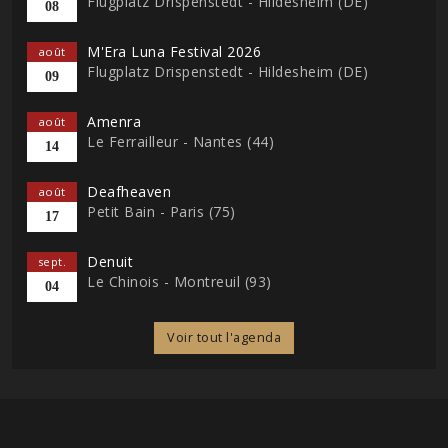
Flugplatz Drispenstedt - Hildesheim (DE)
08
M'Era Luna Festival 2026
août
Flugplatz Drispenstedt - Hildesheim (DE)
09
Amenra
août
Le Ferrailleur - Nantes (44)
14
Deafheaven
août
Petit Bain - Paris (75)
17
Denuit
sept.
Le Chinois - Montreuil (93)
04
Voir tout l'agenda