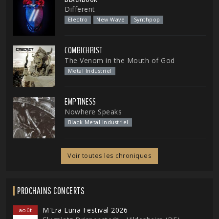
Different
Electro
New Wave
Synthpop
COMBICHRIST
The Venom in the Mouth of God
Metal Industriel
EMPTINESS
Nowhere Speaks
Black Metal Industriel
Voir toutes les chroniques
PROCHAINS CONCERTS
M'Era Luna Festival 2026
août