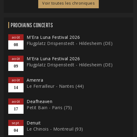
Voir toutes les chroniques
PROCHAINS CONCERTS
M'Era Luna Festival 2026
août
Flugplatz Drispenstedt - Hildesheim (DE)
08
M'Era Luna Festival 2026
août
Flugplatz Drispenstedt - Hildesheim (DE)
09
Amenra
août
Le Ferrailleur - Nantes (44)
14
Deafheaven
août
Petit Bain - Paris (75)
17
Denuit
sept.
Le Chinois - Montreuil (93)
04