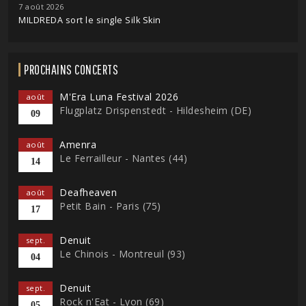
7 août 2026
MILDREDA sort le single Silk Skin
PROCHAINS CONCERTS
M'Era Luna Festival 2026
août
Flugplatz Drispenstedt - Hildesheim (DE)
09
Amenra
août
Le Ferrailleur - Nantes (44)
14
Deafheaven
août
Petit Bain - Paris (75)
17
Denuit
sept.
Le Chinois - Montreuil (93)
04
Denuit
sept.
Rock n'Eat - Lyon (69)
05