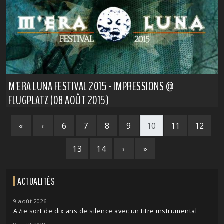
M'ERA LUNA FESTIVAL 2015 - IMPRESSIONS @
FLUGPLATZ (08 AOÛT 2015)
«
‹
6
7
8
9
10
11
12
13
14
›
»
ACTUALITÉS
9 août 2026
A7ie sort de dix ans de silence avec un titre instrumental