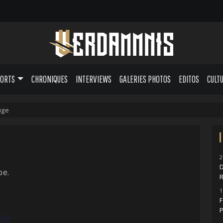
PORTS
CHRONIQUES
INTERVIEWS
GALERIES PHOTOS
EDITOS
CULT
uge
2
D
pe.
1
F