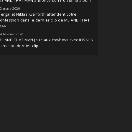
ME AND THAT MAN annonce son troisième album
2 mars 2020
ergal et Niklas Kvarforth attendent votre
onfession dans le dernier clip de ME AND THAT
MAN
4 février 2020
ME AND THAT MAN joue aux cowboys avec IHSAHN
ans son dernier clip