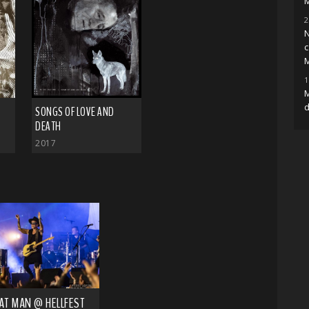
2
N
c
1
d
SONGS OF LOVE AND
DEATH
2017
AT MAN @ HELLFEST