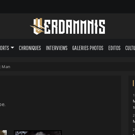
PORTS
CHRONIQUES
INTERVIEWS
GALERIES PHOTOS
EDITOS
CULT
t Man
1
pe.
s
2
M
2