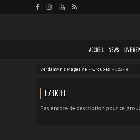
Panneau de gestion des cookies
ACCUEIL
NEWS
LIVE RE
VerdamMnis Magazine
»
Groupes
»
Ez3kiel
EZ3KIEL
Pas encore de description pour ce grou