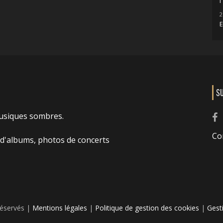
l
2
E
S
usiques sombres.
Co
 d'albums, photos de concerts
réservés |
Mentions légales
|
Politique de gestion des cookies
|
Gest