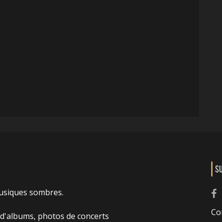
S
usiques sombres.
Co
 d'albums, photos de concerts