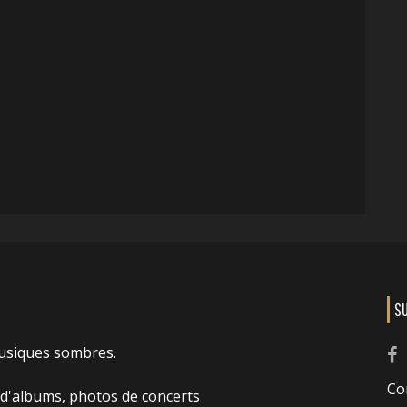
S
usiques sombres.
Co
 d'albums, photos de concerts