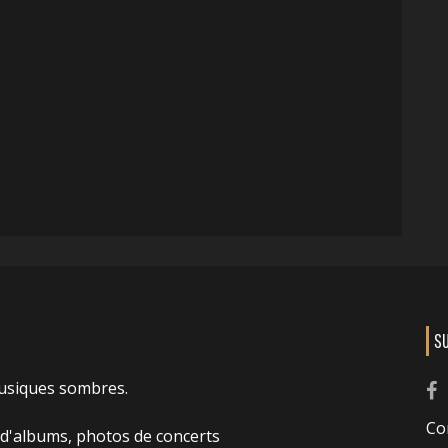
S
usiques sombres.
Co
 d'albums, photos de concerts