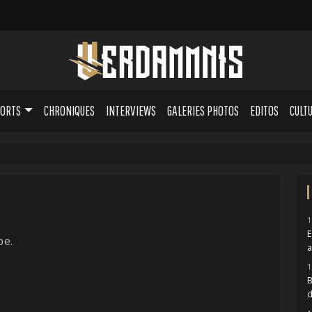
PORTS
CHRONIQUES
INTERVIEWS
GALERIES PHOTOS
EDITOS
CULT
1
E
pe.
1
B
d