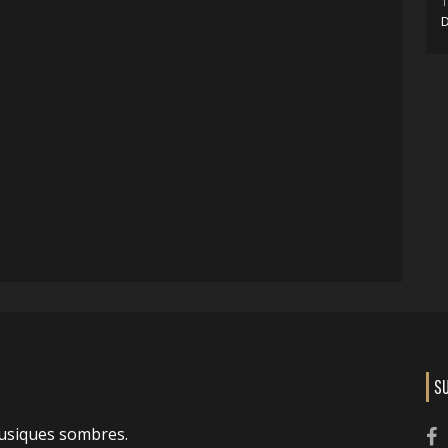
1
D
S
usiques sombres.