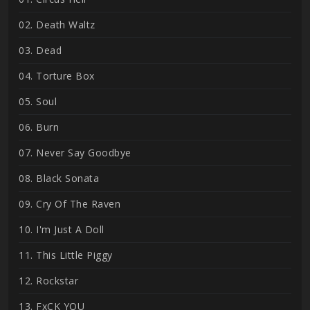
02. Death Waltz
03. Dead
04. Torture Box
05. Soul
06. Burn
07. Never Say Goodbye
08. Black Sonata
09. Cry Of The Raven
10. I'm Just A Doll
11. This Little Piggy
12. Rockstar
13. FxCK YOU