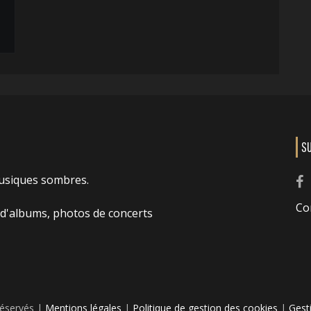
S
usiques sombres.
Co
 d'albums, photos de concerts
réservés |
Mentions légales
|
Politique de gestion des cookies
|
Gest