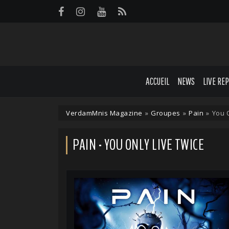
Panneau de gestion des cookies
ACCUEIL
NEWS
LIVE RE
VerdamMnis Magazine
»
Groupes
»
Pain
»
You 
PAIN - YOU ONLY LIVE TWICE