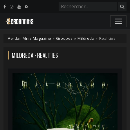
Panneau de gestion des cookies
VerdamMnis Magazine
»
Groupes
»
Mildreda
»
Realities
MILDREDA - REALITIES