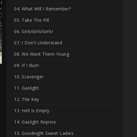
04. What Will I Remember?
05. Take The Pill
06. Girls!Girls!Girls!
07. I Don't Understand
08. We Want Them Young
09. If I Burn
10. Scavenger
11. Gaslight
12. The Key
13. Hell Is Empty
14. Gaslight Reprise
15. Goodnight Sweet Ladies