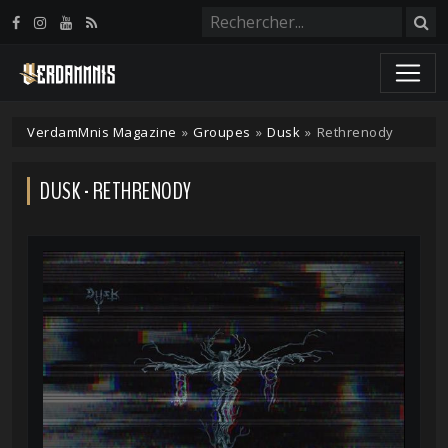
Panneau de gestion des cookies
VerdamMnis Magazine
»
Groupes
»
Dusk
»
Rethrenody
DUSK - RETHRENODY