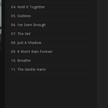
04. ⁠Hold It Together
05. ⁠Outlines
06. ⁠I’ve Seen Enough
07. ⁠The Veil
08. ⁠Just A Shadow
09. ⁠It Won’t Rain Forever
10. ⁠Breathe
11. ⁠The Gentle Harm