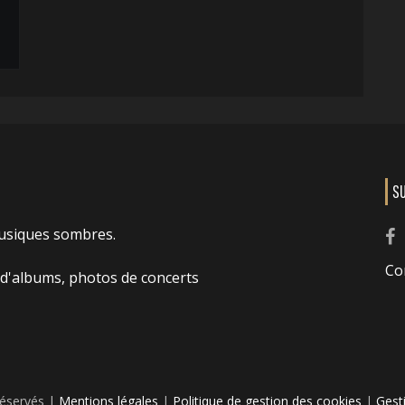
S
usiques sombres.
Co
 d'albums, photos de concerts
réservés |
Mentions légales
|
Politique de gestion des cookies
|
Gest