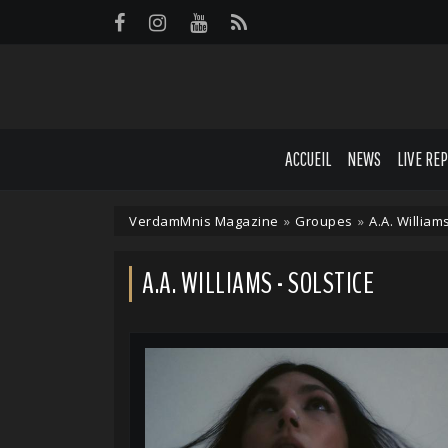
Panneau de gestion des cookies
ACCUEIL
NEWS
LIVE RE
VerdamMnis Magazine
»
Groupes
»
A.A. William
A.A. WILLIAMS - SOLSTICE