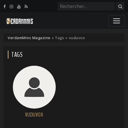
Panneau de gestion des cookies
VerdamMnis Magazine
»
Tags
»
vuduvox
TAGS
VUDUVOX