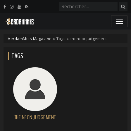
Panneau de gestion des cookies
VerdamMnis Magazine
»
Tags
»
theneonjudgement
TAGS
THE NEON JUDGEMENT