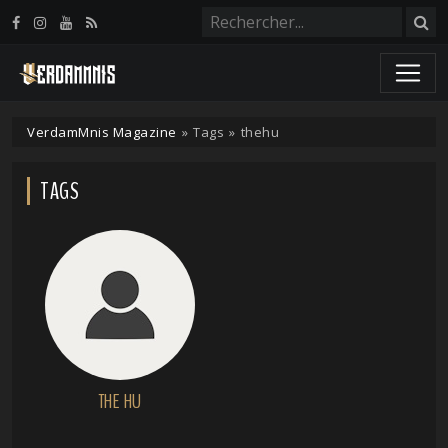
Panneau de gestion des cookies
VerdamMnis Magazine
»
Tags
»
thehu
TAGS
THE HU