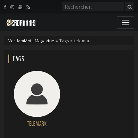
Panneau de gestion des cookies
VerdamMnis Magazine
»
Tags
»
telemark
TAGS
TELEMARK