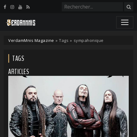
Panneau de gestion des cookies
VerdamMnis Magazine
»
Tags
»
sympahonique
TAGS
ARTICLES