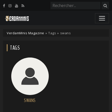
Panneau de gestion des cookies
VerdamMnis Magazine
»
Tags
»
swans
TAGS
SWANS