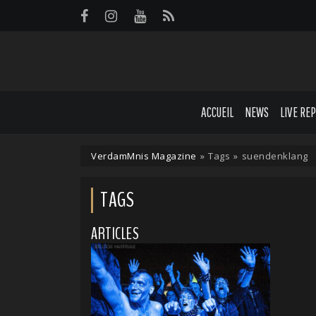
Panneau de gestion des cookies
ACCUEIL
NEWS
LIVE RE
VerdamMnis Magazine
»
Tags
»
suendenklang
TAGS
ARTICLES