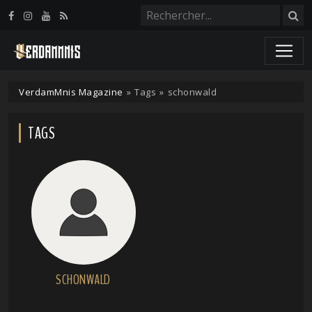
Panneau de gestion des cookies
VerdamMnis Magazine
»
Tags
»
schonwald
TAGS
SCHONWALD