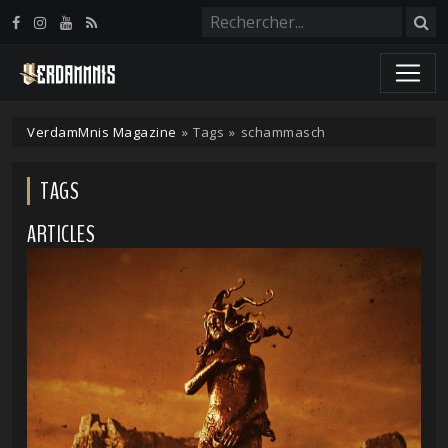
Panneau de gestion des cookies
VerdamMnis Magazine
»
Tags
»
schammasch
TAGS
ARTICLES