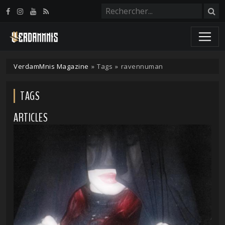
Panneau de gestion des cookies
VerdamMnis Magazine
»
Tags
»
ravennuman
TAGS
ARTICLES