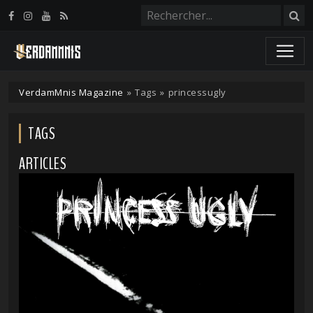
Panneau de gestion des cookies
VerdamMnis Magazine
»
Tags
»
princessugly
TAGS
ARTICLES