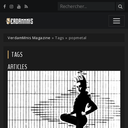
Panneau de gestion des cookies
VerdamMnis Magazine
»
Tags
»
popmetal
TAGS
ARTICLES