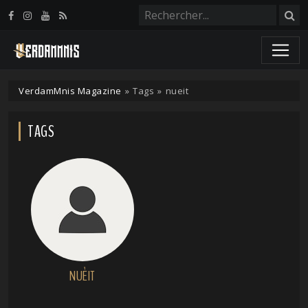
Panneau de gestion des cookies
VerdamMnis Magazine
»
Tags
»
nueit
TAGS
NUÈIT