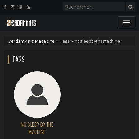
Panneau de gestion des cookies
VerdamMnis Magazine
»
Tags
»
nosleepbythemachine
TAGS
NO SLEEP BY THE
MACHINE