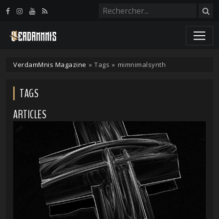
Panneau de gestion des cookies
VerdamMnis Magazine
»
Tags
»
mimnimalsynth
TAGS
ARTICLES