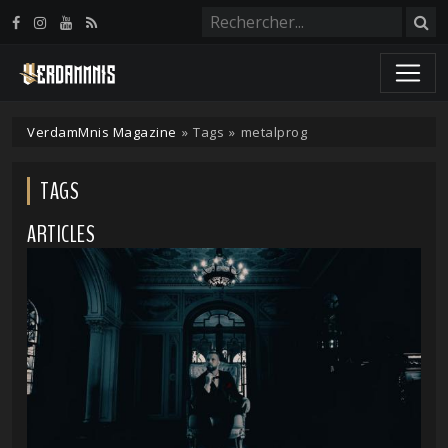
Panneau de gestion des cookies
VerdamMnis Magazine
»
Tags
»
metalprog
TAGS
ARTICLES