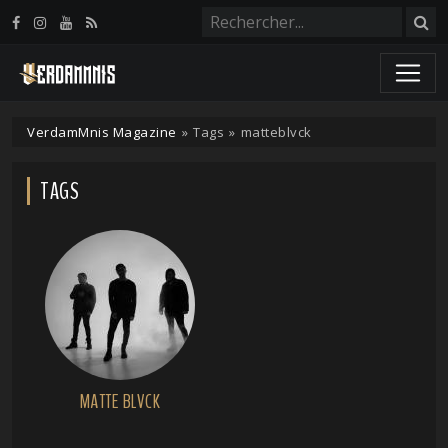
Panneau de gestion des cookies
VerdamMnis Magazine
»
Tags
»
matteblvck
TAGS
MATTE BLVCK